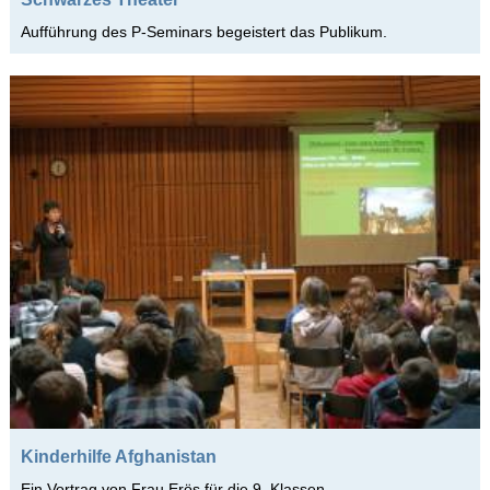
2007/2008 2. HJ
Aufführung des P-Seminars begeistert das Publikum.
Das Apian
Schulfamilie
Infos-Service
Beratung
Apian digital
Fächer
Schulleben
Kinderhilfe Afghanistan
Ein Vortrag von Frau Erös für die 9. Klassen