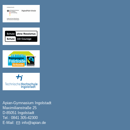
Apian-Gymnasium Ingolstadt
Maximilianstraße 25
D-85051 Ingolstadt
Tel.: 0841 305-42300
E-Mail:
nf
p
n
d