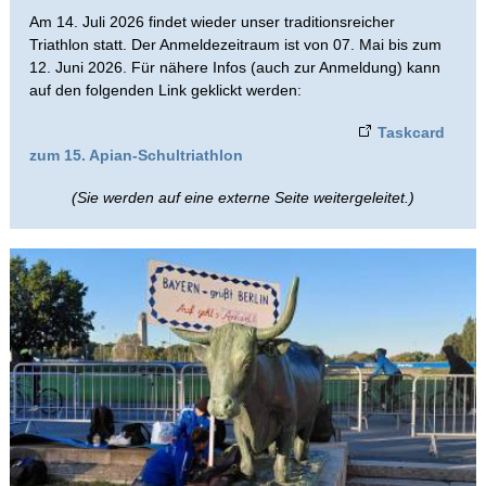
Am 14. Juli 2026 findet wieder unser traditionsreicher
Triathlon statt. Der Anmeldezeitraum ist von 07. Mai bis zum
Schulleben
12. Juni 2026. Für nähere Infos (auch zur Anmeldung) kann
auf den folgenden Link geklickt werden:
Apian-Forscher
Taskcard
Charity Run
zum 15. Apian-Schultriathlon
Eisenbahnkabinett
(Sie werden auf eine externe Seite weitergeleitet.)
Erfinder
Jugend forscht
Mädchen-Jungen-Förderung
Nachhaltigkeit
P-Seminar - Nahrung für alle
Präventionsarbeit