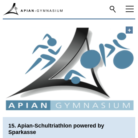
Home
Das Apian
Schulfamilie
Infos-Service
Beratung
Apian digital
15. Apian-Schultriathlon powered by
Sparkasse
Fächer