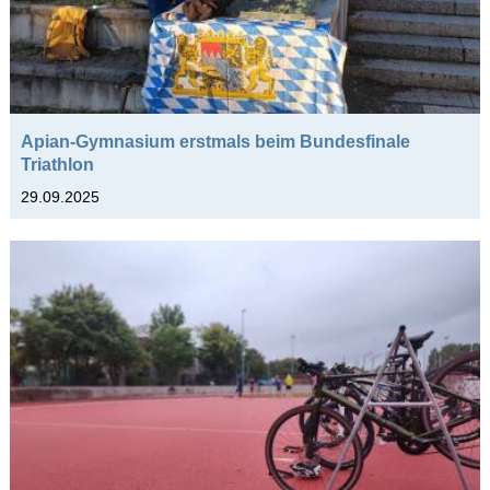
Sanitätsdienst
Schülerzeitung Frame
Schulhund Rudi
Schulgarten
Apian-Gymnasium erstmals beim Bundesfinale
Triathlon
Schule ohne Rassismus
29.09.2025
Schultriathlon
Streitschlichtung
Theatergruppe
Tipp-Profis
Vivarium
Vorlesewettbewerb
Weihnachtsbazar