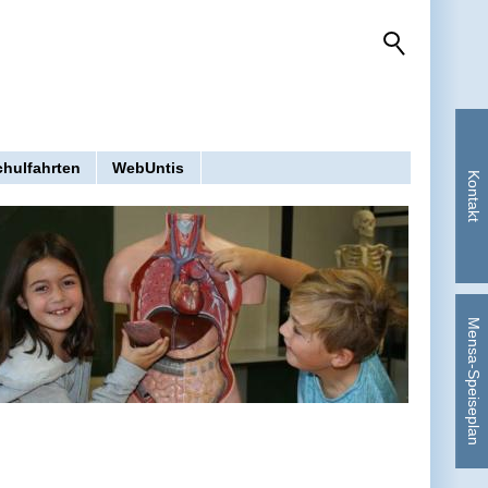
chulfahrten
WebUntis
Kontakt
Mensa-Speiseplan