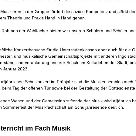
Musizieren in der Gruppe fördert die soziale Kompetenz und stärkt de
dem Theorie und Praxis Hand in Hand gehen.
m Rahmen der Wahlfächer bieten wir unseren Schülern und Schülerinnen 
tliche Konzertbesuche für die Unterstufenklassen aber auch für die 
ster, und musikalische Gemeinschaftsprojekte mit anderen Ingolstädte
verständliche Verankerung unserer Schule im Kulturleben der Stadt, be
im Januar 2023.
lljährlichen Schulkonzert im Frühjahr sind die Musikensembles auch 
, beim Tag der offenen Tür sowie bei der Gestaltung der Gottesdienste
ende Wesen und der Gemeinsinn stiftende der Musik wird alljährlich 
len Sommerfest der Musikfachschaft am Schuljahresende deutlich.
terricht im Fach Musik