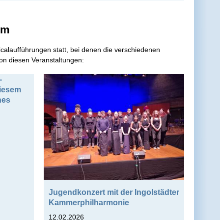
um
alaufführungen statt, bei denen die verschiedenen
von diesen Veranstaltungen:
-
iesem
hes
Jugendkonzert mit der Ingolstädter
Kammerphilharmonie
12.02.2026