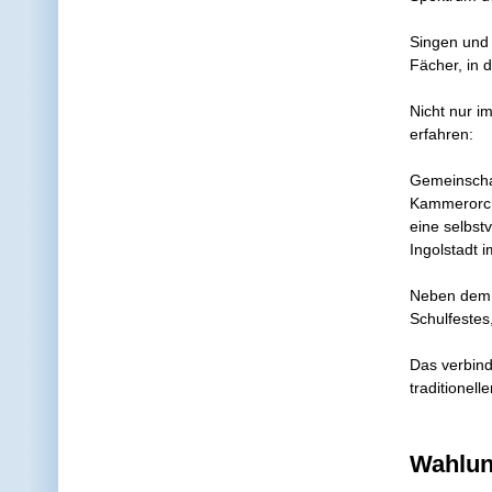
Singen und 
Fächer, in 
Nicht nur i
erfahren:
Gemeinschaf
Kammerorche
eine selbst
Ingolstadt 
Neben dem a
Schulfestes
Das verbind
traditionel
Wahlun