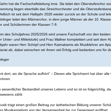
iehn hat die Fachschaftsleitung inne. Sie leitet den
Oberstufenchor
so
twortung liegen ebenfalls das
Streichorchester
und die
Oberstufenban
elbich ist seit dem Halbjahr 2026 wieder zurück an der Schule und lei
elinger leitet den
Männerchor
, in dem junge Männer ab der 10. Klasse
er und Schülerinnen der Klassen 7-9.
inn des Schuljahres 2025/2026 wird unsere Fachschaft von den beiden
r Unter- und Mittelstufe
) und Frau Wallner komplettiert und seit dem Ha
lbjahr waren Herr Schöpf und Herr Kaimakamis als Musiklehrer am Apia
ariat ab; dabei wünschen wir ihnen viel Erfolg und bedanken uns für 
linger
nt dort, wo die Sprache aufhört“ – Dieses alte Sprichwort hat über alle
erloren.
in wesentlicher Bestandteil unseres Lebens und so ist es folgerichtig,
swesens zählt.
sik trägt einen großen Beitrag zur ästhetischen Bildung unserer Schül
s Musikangebots von der Vergangenheit bis zur Gegenwart eröffnet.