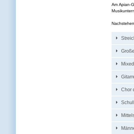
Am Apian-Gy
Musikunterr
Nachstehend
Strei
Große
Mixed
Gitar
Chor 
Schul
Mittel
Männe