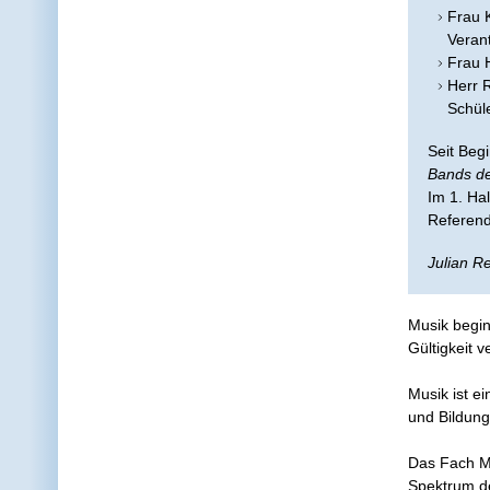
Frau K
Veran
Frau H
Herr R
Schül
Seit Beg
Bands de
Im 1. Ha
Referend
Julian Re
Musik begin
Gültigkeit v
Musik ist e
und Bildung
Das Fach Mu
Spektrum de