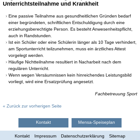
Unterrichtsteilnahme und Krankheit
Kath. Religion
Eine passive Teilnahme aus gesundheitlichen Gründen bedarf
Kunst
einer begründeten, schriftlichen Entschuldigung durch eine
erziehungsberechtigte Person. Es besteht Anwesenheitspflicht,
Latein
auch in Randstunden.
Ist ein Schüler oder eine Schülerin länger als 10 Tage verhindert,
Mathematik
am Sportunterricht teilzunehmen, muss ein ärztliches Attest
vorgelegt werden.
Musik
Häufige Nichtteilnahme resultiert in Nacharbeit nach dem
regulären Unterricht.
Natur und Technik
Wenn wegen Versäumnissen kein hinreichendes Leistungsbild
vorliegt, wird eine Ersatzprüfung angesetzt.
Physik
Fachbetreuung Sport
Politik und Gesellschaft
« Zurück zur vorherigen Seite
Spanisch
Sport
Kontakt
Mensa-Speiseplan
Sportstätten am Apian
Kontakt
Impressum
Datenschutzerklärung
Sitemap