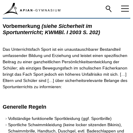
Vorbemerkung
Home
(siehe Sicherheit im
Sportunterricht; KWMBl. I 2003 S. 202)
Das Apian
Das Unterrichtsfach Sport ist ein unaustauschbarer Bestandteil
umfassender Bildung und Erziehung und leistet einen spezifischen
Schulfamilie
Beitrag zu einer ganzheitlichen Persönlichkeitsentwicklung der
Schüler; als einziges Bewegungsfach im schulischen Fächerkanon
bringt das Fach Sport jedoch ein höheres Unfallrisiko mit sich. […]
Infos-Service
Eltern und Schüler sind […] über sicherheitsrelevante Belange des
Sportunterrichts zu informieren:
Beratung
Generelle Regeln
Apian digital
Vollständige funktionelle Sportkleidung (ggf. Sportbrille)
Sportliche Schwimmkleidung (keine locker sitzenden Bikinis),
Fächer
Schwimmbrille, Handtuch, Duschgel, evtl. Badeschlappen und