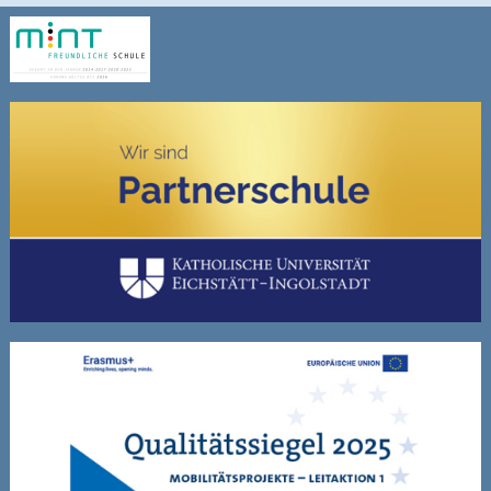
Lehrplan/Fachschaftsplan
Regeln im Sportunterricht
Partnerschule des Sommersports
Wettkämpfe
Schul-Triathlon
Sportklassen
Sport-Stützpunkt
Wirtschaft/Recht
Wirtschaftsinformatik
Schulleben
Schulfahrten