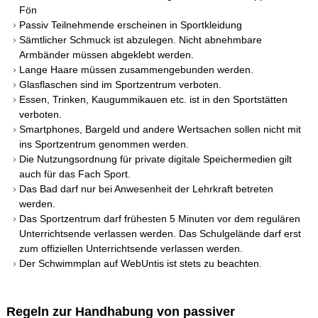
Fön
Passiv Teilnehmende erscheinen in Sportkleidung
Biologie
Sämtlicher Schmuck ist abzulegen. Nicht abnehmbare
Chemie
Armbänder müssen abgeklebt werden.
Lange Haare müssen zusammengebunden werden.
Deutsch
Glasflaschen sind im Sportzentrum verboten.
Essen, Trinken, Kaugummikauen etc. ist in den Sportstätten
Englisch
verboten.
Smartphones, Bargeld und andere Wertsachen sollen nicht mit
Ethik
ins Sportzentrum genommen werden.
Die Nutzungsordnung für private digitale Speichermedien gilt
Ev. Religion
auch für das Fach Sport.
Das Bad darf nur bei Anwesenheit der Lehrkraft betreten
Französisch
werden.
Das Sportzentrum darf frühesten 5 Minuten vor dem regulären
Geographie
Unterrichtsende verlassen werden. Das Schulgelände darf erst
zum offiziellen Unterrichtsende verlassen werden.
Geschichte
Der Schwimmplan auf WebUntis ist stets zu beachten.
Informatik
Italienisch
Regeln zur Handhabung von passiver