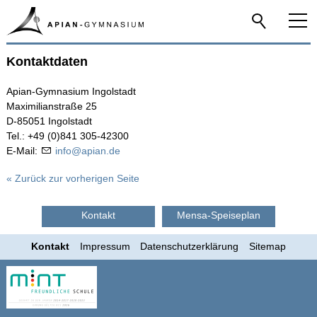
Kontaktdaten
Home
Apian-Gymnasium Ingolstadt
Das Apian
Maximilianstraße 25
D-85051 Ingolstadt
Tel.: +49 (0)841 305-42300
Schulfamilie
E-Mail:
nf
p
n
d
« Zurück zur vorherigen Seite
Infos-Service
Kontakt
Mensa-Speiseplan
Beratung
Kontakt
Impressum
Datenschutzerklärung
Sitemap
Apian digital
Fächer