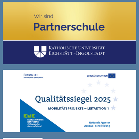
Schulleben
Schulfahrten
WebUntis
Kontakt
Impressum
Datenschutzerklärung
Sitemap