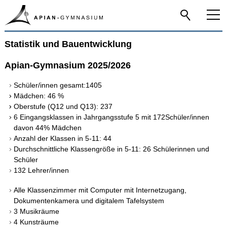
Statistik und Bauentwicklung
Home
Apian-Gymnasium
2025/2026
Das Apian
Schüler/innen gesamt:1405
Mädchen: 46 %
Allgemeines
Oberstufe (Q12 und Q13): 237
6 Eingangsklassen in Jahrgangsstufe 5 mit 172Schüler/innen
Namensgeber
davon 44% Mädchen
Anzahl der Klassen in 5-11: 44
Audioguide
Durchschnittliche Klassengröße in 5-11: 26 Schülerinnen und
Statistik und Bauentwicklung
Schüler
132 Lehrer/innen
Seminarschule
Alle Klassenzimmer mit Computer mit Internetzugang,
Schulentwicklung
Dokumentenkamera und digitalem Tafelsystem
3 Musikräume
MINT-freundliche Schule
4 Kunsträume