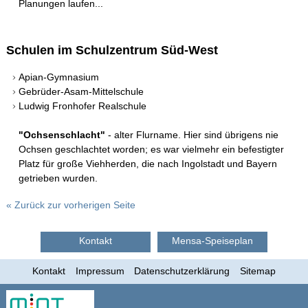
Apian digital
Planungen laufen...
Fächer
Schulen im Schulzentrum Süd-West
Apian-Gymnasium
Schulleben
Gebrüder-Asam-Mittelschule
Ludwig Fronhofer Realschule
Schulfahrten
"Ochsenschlacht"
- alter Flurname. Hier sind übrigens nie
Ochsen geschlachtet worden; es war vielmehr ein befestigter
WebUntis
Platz für große Viehherden, die nach Ingolstadt und Bayern
getrieben wurden.
Kontakt
« Zurück zur vorherigen Seite
Impressum
Kontakt
Mensa-Speiseplan
Kontakt
Impressum
Datenschutzerklärung
Sitemap
Datenschutzerklärung