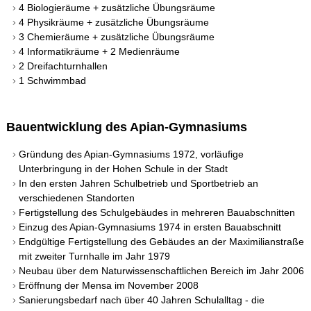
4 Biologieräume + zusätzliche Übungsräume
Inklusion
4 Physikräume + zusätzliche Übungsräume
3 Chemieräume + zusätzliche Übungsräume
Präventionsarbeit am Apian
4 Informatikräume + 2 Medienräume
2 Dreifachturnhallen
Sportklassen
1 Schwimmbad
Sport-Stützpunkt
Bauentwicklung des Apian-Gymnasiums
Kooperation mit der THI
Gründung des Apian-Gymnasiums 1972, vorläufige
Stadtteilbücherei
Unterbringung in der Hohen Schule in der Stadt
In den ersten Jahren Schulbetrieb und Sportbetrieb an
Schulfamilie
verschiedenen Standorten
Fertigstellung des Schulgebäudes in mehreren Bauabschnitten
Einzug des Apian-Gymnasiums 1974 in ersten Bauabschnitt
Infos-Service
Endgültige Fertigstellung des Gebäudes an der Maximilianstraße
mit zweiter Turnhalle im Jahr 1979
Beratung
Neubau über dem Naturwissenschaftlichen Bereich im Jahr 2006
Eröffnung der Mensa im November 2008
Sanierungsbedarf nach über 40 Jahren Schulalltag - die