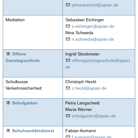
j
hr
sb
r
cht
p
n
d
Mediation
Sebastian Eichinger
s
ch
ng
r
p
n
d
Nina Schweda
n
schw
d
p
n
d
Offene
Ingrid Stockmeier
Ganztagsschule
ff
n
g
nzt
gssch
l
p
n
d
Schulbusse
Christoph Heckl
Verkehrssicherheit
c
h
ckl
p
n
d
Schulgarten
Petra Langscheid
Maria Werner
sch
lg
rt
n
p
n
d
Schulsanitätsdienst
Fabian Aumann
f
m
nn
p
n
d