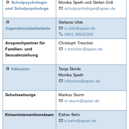
Schulpsychologin
Monika Speth und Stefan Grill
Beratung
und Schulpsychologe
schulpsychologie@apian.de
Stefanie Uhle
Apian digital
Jugendsozialarbeiterin
s.uhle@apian.de
0841 30542355
Fächer
Ansprechpartner für
Christoph Trescher
Familien- und
c
tr
sch
r
p
n
d
Sexualerziehung
Schulleben
Inklusion
Tanja Skirde
Schulfahrten
Monika Speth
inklusion@apian.de
WebUntis
Schulseelsorge
Markus Sturm
m
st
rm
p
n
d
Kontakt
Kriseninterventionsteam
Esther Behr
e.behr@apian.de
Impressum