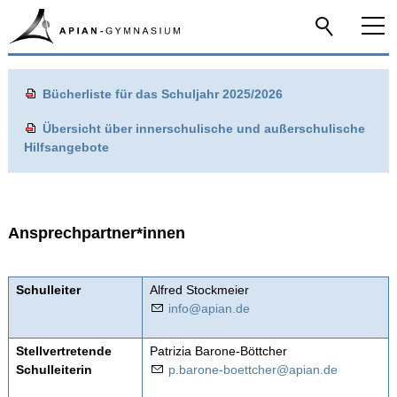
Home
Bücherliste für das Schuljahr 2025/2026
Das Apian
Übersicht über innerschulische und außerschulische
Hilfsangebote
Schulfamilie
Infos-Service
Ansprechpartner*innen
Übertritt - Das Apian stellt sich vor
Schulleiter
Alfred Stockmeier
nf
p
n
d
Ansprechpartner*innen
Ausbildungsrichtungen und Sprachen
Stellvertretende
Patrizia Barone-Böttcher
Schulleiterin
p
b
r
n
-b
ttch
r
p
n
d
Begabtenförderung