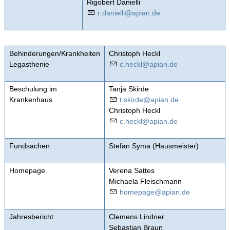
Rigobert Danielli
r
d
n
ll
p
n
d
Behinderungen/Krankheiten
Christoph Heckl
Legasthenie
c
h
ckl
p
n
d
Beschulung im
Tanja Skirde
Krankenhaus
t
sk
rd
p
n
d
Christoph Heckl
c
h
ckl
p
n
d
Fundsachen
Stefan Syma (Hausmeister)
Homepage
Verena Sattes
Michaela Fleischmann
h
m
p
g
p
n
d
Jahresbericht
Clemens Lindner
Sebastian Braun