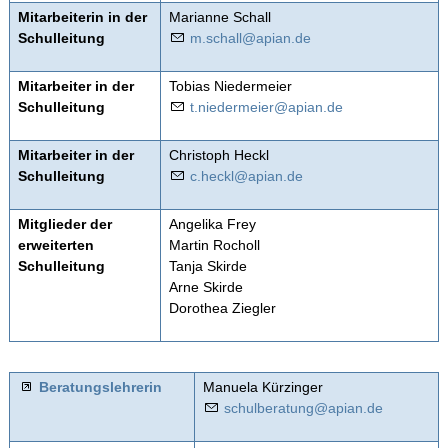
Mitarbeiterin in der
Marianne Schall
Einführungsklasse
Schulleitung
m
sch
ll
p
n
d
Formulare
Mitarbeiter in der
Tobias Niedermeier
Hausordnung
Schulleitung
t
n
d
rm
r
p
n
d
Hygieneempfehlungen
Mitarbeiter in der
Christoph Heckl
Schulleitung
c
h
ckl
p
n
d
Lernen lernen
Mathegym
Mitglieder der
Angelika Frey
erweiterten
Martin Rocholl
Mensa
Schulleitung
Tanja Skirde
Arne Skirde
Nacharbeit
Dorothea Ziegler
Oberstufe
Unterrichtszeiten
Beratungslehrerin
Manuela Kürzinger
schulberatung@apian.de
Wahlunterricht