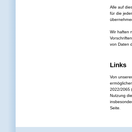
Alle auf di
für die jede
übernehmen.
Wir haften 
Vorschrifte
von Daten d
Links
Von unseren
ermöglichen
2022/2065 (
Nutzung die
insbesonder
Seite.