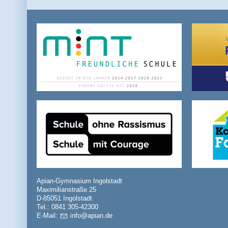
Apian-Gymnasium Ingolstadt
Maximilianstraße 25
D-85051 Ingolstadt
Tel.: 0841 305-42300
E-Mail:
nf
p
n
d