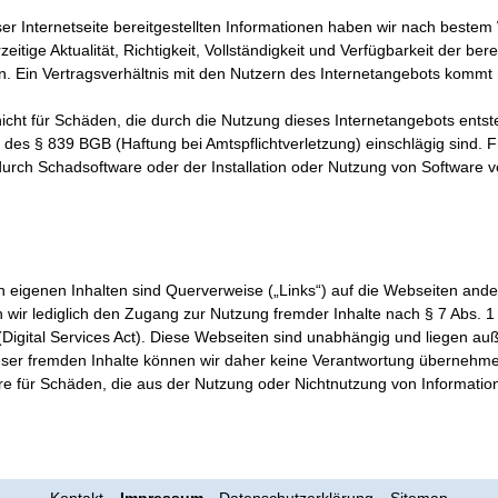
eser Internetseite bereitgestellten Informationen haben wir nach best
rzeitige Aktualität, Richtigkeit, Vollständigkeit und Verfügbarkeit der ber
 Ein Vertragsverhältnis mit den Nutzern des Internetangebots kommt 
nicht für Schäden, die durch die Nutzung dieses Internetangebots entste
n des § 839 BGB (Haftung bei Amtspflichtverletzung) einschlägig sind.
urch Schadsoftware oder der Installation oder Nutzung von Software 
 eigenen Inhalten sind Querverweise („Links“) auf die Webseiten ander
 wir lediglich den Zugang zur Nutzung fremder Inhalte nach § 7 Abs. 1 
Digital Services Act). Diese Webseiten sind unabhängig und liegen auße
ser fremden Inhalte können wir daher keine Verantwortung übernehmen. 
e für Schäden, die aus der Nutzung oder Nichtnutzung von Informationen 
Kontakt
Impressum
Datenschutzerklärung
Sitemap