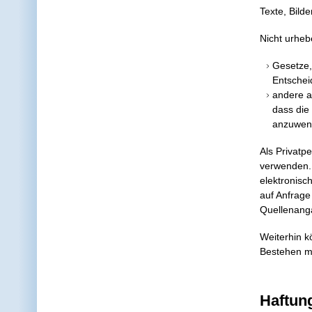
Texte, Bild
Nicht urheb
Gesetze,
Entsche
andere a
dass die
anzuwen
Als Privatp
verwenden. 
elektronisch
auf Anfrage
Quellenanga
Weiterhin k
Bestehen mö
Haftun