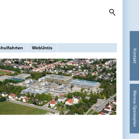
chulfahrten
WebUntis
Kontakt
Mensa-Speiseplan