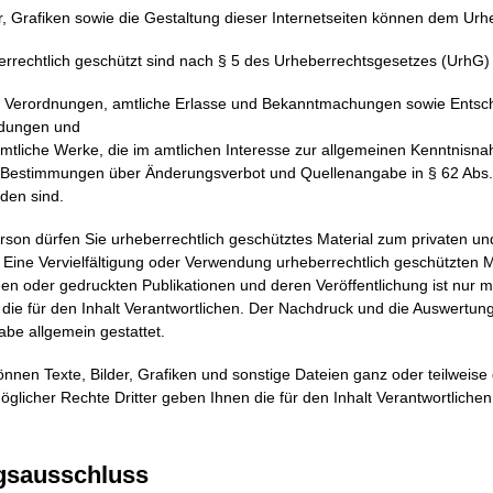
er, Grafiken sowie die Gestaltung dieser Internetseiten können dem Urh
errechtlich geschützt sind nach § 5 des Urheberrechtsgesetzes (UrhG)
 Verordnungen, amtliche Erlasse und Bekanntmachungen sowie Entsche
idungen und
mtliche Werke, die im amtlichen Interesse zur allgemeinen Kenntnisnah
 Bestimmungen über Änderungsverbot und Quellenangabe in § 62 Abs. 
den sind.
erson dürfen Sie urheberrechtlich geschütztes Material zum privaten
Eine Vervielfältigung oder Verwendung urheberrechtlich geschützten Ma
en oder gedruckten Publikationen und deren Veröffentlichung ist nur mit
 die für den Inhalt Verantwortlichen. Der Nachdruck und die Auswertun
be allgemein gestattet.
önnen Texte, Bilder, Grafiken und sonstige Dateien ganz oder teilweise
glicher Rechte Dritter geben Ihnen die für den Inhalt Verantwortliche
gsausschluss