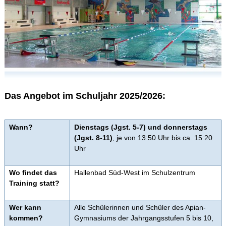
Inklusion
Präventionsarbeit am Apian
Sportklassen
Sport-Stützpunkt
Schwimmen
Das Angebot im Schuljahr 2025/2026:
Fußball
Tennis
Wann?
Dienstags (Jgst. 5-7) und donnerstags
(Jgst. 8-11)
, je von 13:50 Uhr bis ca. 15:20
Triathlon
Uhr
Kooperation mit der THI
Wo findet das
Hallenbad Süd-West im Schulzentrum
Stadtteilbücherei
Training statt?
Schulfamilie
Wer kann
Alle Schülerinnen und Schüler des Apian-
kommen?
Gymnasiums der Jahrgangsstufen 5 bis 10,