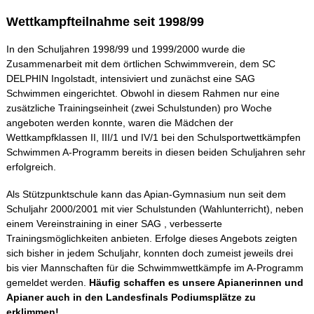
Wettkampfteilnahme seit 1998/99
Impressum
In den Schuljahren 1998/99 und 1999/2000 wurde die
Zusammenarbeit mit dem örtlichen Schwimmverein, dem SC
Datenschutzerklärung
DELPHIN Ingolstadt, intensiviert und zunächst eine SAG
Schwimmen eingerichtet. Obwohl in diesem Rahmen nur eine
Sitemap
zusätzliche Trainingseinheit (zwei Schulstunden) pro Woche
angeboten werden konnte, waren die Mädchen der
Wettkampfklassen II, III/1 und IV/1 bei den Schulsportwettkämpfen
Schwimmen A-Programm bereits in diesen beiden Schuljahren sehr
erfolgreich.
Als Stützpunktschule kann das Apian-Gymnasium nun seit dem
Schuljahr 2000/2001 mit vier Schulstunden (Wahlunterricht), neben
einem Vereinstraining in einer SAG , verbesserte
Trainingsmöglichkeiten anbieten. Erfolge dieses Angebots zeigten
sich bisher in jedem Schuljahr, konnten doch zumeist jeweils drei
bis vier Mannschaften für die Schwimmwettkämpfe im A-Programm
gemeldet werden.
Häufig schaffen es unsere Apianerinnen und
Apianer auch in den Landesfinals Podiumsplätze zu
erklimmen!