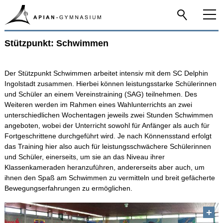
Stützpunkt: Schwimmen
Home
Das Apian
Der Stützpunkt Schwimmen arbeitet intensiv mit dem SC Delphin
Ingolstadt zusammen. Hierbei können leistungsstarke Schülerinnen
und Schüler an einem Vereinstraining (SAG) teilnehmen. Des
Allgemeines
Weiteren werden im Rahmen eines Wahlunterrichts an zwei
unterschiedlichen Wochentagen jeweils zwei Stunden Schwimmen
Namensgeber
angeboten, wobei der Unterricht sowohl für Anfänger als auch für
Fortgeschrittene durchgeführt wird. Je nach Könnensstand erfolgt
Audioguide
das Training hier also auch für leistungsschwächere Schülerinnen
Statistik und Bauentwicklung
und Schüler, einerseits, um sie an das Niveau ihrer
Klassenkameraden heranzuführen, andererseits aber auch, um
Seminarschule
ihnen den Spaß am Schwimmen zu vermitteln und breit gefächerte
Bewegungserfahrungen zu ermöglichen.
Schulentwicklung
MINT-freundliche Schule