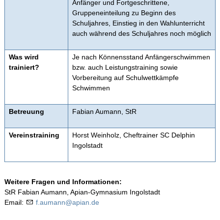
Anfänger und Fortgeschrittene,
Infos-Service
Gruppeneinteilung zu Beginn des
Schuljahres, Einstieg in den Wahlunterricht
auch während des Schuljahres noch möglich
Beratung
Was wird
Je nach Könnensstand Anfängerschwimmen
Apian digital
trainiert?
bzw. auch Leistungstraining sowie
Vorbereitung auf Schulwettkämpfe
Schwimmen
Fächer
Betreuung
Fabian Aumann, StR
Schulleben
Vereinstraining
Horst Weinholz, Cheftrainer SC Delphin
Ingolstadt
Schulfahrten
WebUntis
Weitere Fragen und Informationen:
StR Fabian Aumann, Apian-Gymnasium Ingolstadt
Email:
f.aumann@apian.de
Kontakt