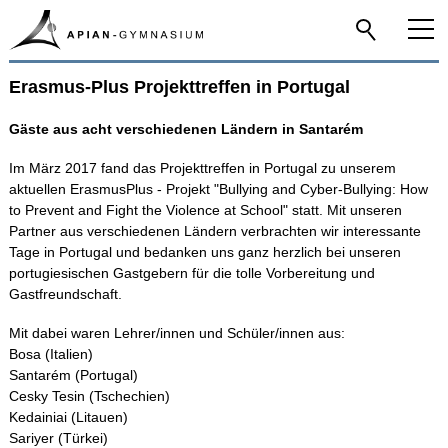
Erasmus-Plus Projekttreffen in Portugal
Home
Gäste aus acht verschiedenen Ländern in Santarém
Das Apian
Im März 2017 fand das Projekttreffen in Portugal zu unserem
aktuellen ErasmusPlus - Projekt "Bullying and Cyber-Bullying: How
Schulfamilie
to Prevent and Fight the Violence at School" statt. Mit unseren
Partner aus verschiedenen Ländern verbrachten wir interessante
Tage in Portugal und bedanken uns ganz herzlich bei unseren
Infos-Service
portugiesischen Gastgebern für die tolle Vorbereitung und
Gastfreundschaft.
Beratung
Mit dabei waren Lehrer/innen und Schüler/innen aus:
Bosa (Italien)
Santarém (Portugal)
Apian digital
Cesky Tesin (Tschechien)
Kedainiai (Litauen)
Fächer
Sariyer (Türkei)