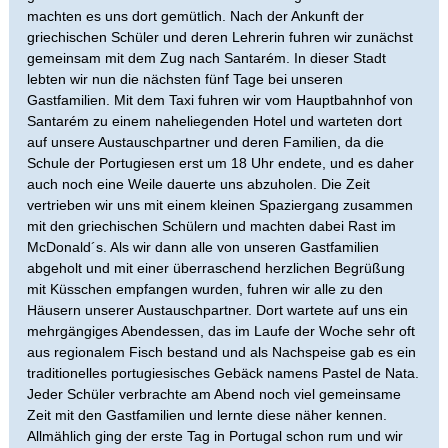
machten es uns dort gemütlich. Nach der Ankunft der
griechischen Schüler und deren Lehrerin fuhren wir zunächst
gemeinsam mit dem Zug nach Santarém. In dieser Stadt
lebten wir nun die nächsten fünf Tage bei unseren
Gastfamilien. Mit dem Taxi fuhren wir vom Hauptbahnhof von
Santarém zu einem naheliegenden Hotel und warteten dort
auf unsere Austauschpartner und deren Familien, da die
Schule der Portugiesen erst um 18 Uhr endete, und es daher
auch noch eine Weile dauerte uns abzuholen. Die Zeit
vertrieben wir uns mit einem kleinen Spaziergang zusammen
mit den griechischen Schülern und machten dabei Rast im
McDonald´s. Als wir dann alle von unseren Gastfamilien
abgeholt und mit einer überraschend herzlichen Begrüßung
mit Küsschen empfangen wurden, fuhren wir alle zu den
Häusern unserer Austauschpartner. Dort wartete auf uns ein
mehrgängiges Abendessen, das im Laufe der Woche sehr oft
aus regionalem Fisch bestand und als Nachspeise gab es ein
traditionelles portugiesisches Gebäck namens Pastel de Nata.
Jeder Schüler verbrachte am Abend noch viel gemeinsame
Zeit mit den Gastfamilien und lernte diese näher kennen.
Allmählich ging der erste Tag in Portugal schon rum und wir