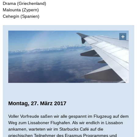
Drama (Griechenland)
Malounta (Zypern)
Schulleben
Cehegín (Spanien)
Schulfahrten
WebUntis
Kontakt
Impressum
Datenschutzerklärung
Montag, 27. März 2017
Voller Vorfreude saßen wir alle gespannt im Flugzeug auf dem
Sitemap
Weg zum Lissaboner Flughafen. Als wir endlich in Lissabon
ankamen, warteten wir im Starbucks Café auf die
griechischen Teilnehmer des Erasmus Programmes und