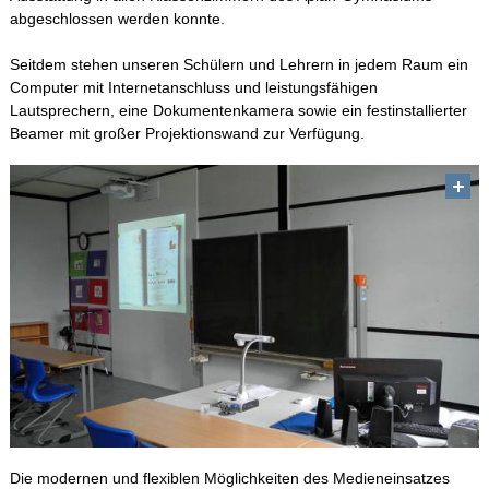
Leitbild
abgeschlossen werden konnte.
Medien und Technik
Seitdem stehen unseren Schülern und Lehrern in jedem Raum ein
Computer mit Internetanschluss und leistungsfähigen
Medienkonzept
Lautsprechern, eine Dokumentenkamera sowie ein festinstallierter
Private Handynutzung
Beamer mit großer Projektionswand zur Verfügung.
MINT-freundliche Schule
Inklusion
Präventionsarbeit am Apian
Sportklassen
Sport-Stützpunkt
Kooperation mit der THI
Stadtteilbücherei
Die modernen und flexiblen Möglichkeiten des Medieneinsatzes
Schulfamilie