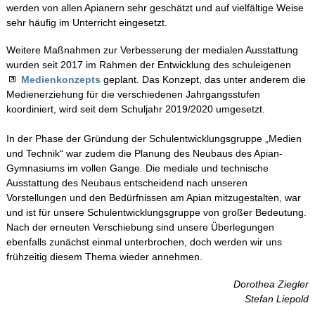
werden von allen Apianern sehr geschätzt und auf vielfältige Weise
sehr häufig im Unterricht eingesetzt.
Infos-Service
Weitere Maßnahmen zur Verbesserung der medialen Ausstattung
wurden seit 2017 im Rahmen der Entwicklung des schuleigenen
Beratung
Medienkonzepts
geplant. Das Konzept, das unter anderem die
Medienerziehung für die verschiedenen Jahrgangsstufen
koordiniert, wird seit dem Schuljahr 2019/2020 umgesetzt.
Apian digital
In der Phase der Gründung der Schulentwicklungsgruppe „Medien
und Technik“ war zudem die Planung des Neubaus des Apian-
Fächer
Gymnasiums im vollen Gange. Die mediale und technische
Ausstattung des Neubaus entscheidend nach unseren
Vorstellungen und den Bedürfnissen am Apian mitzugestalten, war
Schulleben
und ist für unsere Schulentwicklungsgruppe von großer Bedeutung.
Nach der erneuten Verschiebung sind unsere Überlegungen
Schulfahrten
ebenfalls zunächst einmal unterbrochen, doch werden wir uns
frühzeitig diesem Thema wieder annehmen.
WebUntis
Dorothea Ziegler
Stefan Liepold