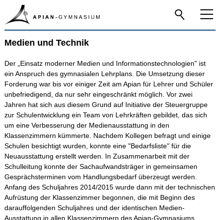
Medien und Technik
Home
Der „Einsatz moderner Medien und Informationstechnologien" ist
Das Apian
ein Anspruch des gymnasialen Lehrplans. Die Umsetzung dieser
Forderung war bis vor einiger Zeit am Apian für Lehrer und Schüler
unbefriedigend, da nur sehr eingeschränkt möglich. Vor zwei
Allgemeines
Jahren hat sich aus diesem Grund auf Initiative der Steuergruppe
zur Schulentwicklung ein Team von Lehrkräften gebildet, das sich
Namensgeber
um eine Verbesserung der Medienausstattung in den
Audioguide
Klassenzimmern kümmerte. Nachdem Kollegen befragt und einige
Schulen besichtigt wurden, konnte eine "Bedarfsliste" für die
Statistik und Bauentwicklung
Neuausstattung erstellt werden. In Zusammenarbeit mit der
Schulleitung konnte der Sachaufwandsträger in gemeinsamen
Seminarschule
Gesprächsterminen vom Handlungsbedarf überzeugt werden.
Anfang des Schuljahres 2014/2015 wurde dann mit der technischen
Schulentwicklung
Aufrüstung der Klassenzimmer begonnen, die mit Beginn des
darauffolgenden Schuljahres und der identischen Medien-
Erziehungspartnerschaft
Ausstattung in allen Klassenzimmern des Apian-Gymnasiums