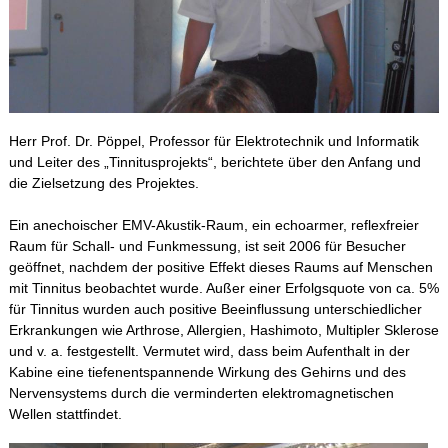
Schulleben
Schulfahrten
Herr Prof. Dr. Pöppel, Professor für Elektrotechnik und Informatik
WebUntis
und Leiter des „Tinnitusprojekts“, berichtete über den Anfang und
die Zielsetzung des Projektes.
Kontakt
Ein anechoischer EMV-Akustik-Raum, ein echoarmer, reflexfreier
Raum für Schall- und Funkmessung, ist seit 2006 für Besucher
geöffnet, nachdem der positive Effekt dieses Raums auf Menschen
Impressum
mit Tinnitus beobachtet wurde. Außer einer Erfolgsquote von ca. 5%
für Tinnitus wurden auch positive Beeinflussung unterschiedlicher
Erkrankungen wie Arthrose, Allergien, Hashimoto, Multipler Sklerose
Datenschutzerklärung
und v. a. festgestellt. Vermutet wird, dass beim Aufenthalt in der
Kabine eine tiefenentspannende Wirkung des Gehirns und des
Sitemap
Nervensystems durch die verminderten elektromagnetischen
Wellen stattfindet.