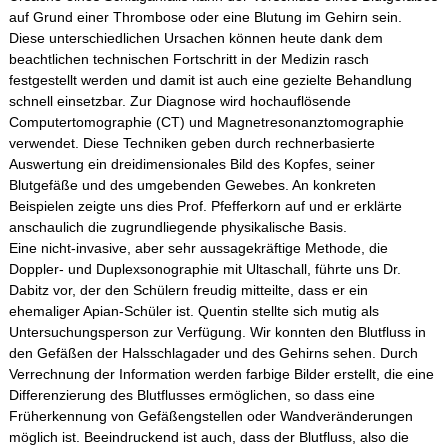
auf Grund einer Thrombose oder eine Blutung im Gehirn sein.
Diese unterschiedlichen Ursachen können heute dank dem
beachtlichen technischen Fortschritt in der Medizin rasch
festgestellt werden und damit ist auch eine gezielte Behandlung
schnell einsetzbar. Zur Diagnose wird hochauflösende
Computertomographie (CT) und Magnetresonanztomographie
verwendet. Diese Techniken geben durch rechnerbasierte
Auswertung ein dreidimensionales Bild des Kopfes, seiner
Blutgefäße und des umgebenden Gewebes. An konkreten
Beispielen zeigte uns dies Prof. Pfefferkorn auf und er erklärte
anschaulich die zugrundliegende physikalische Basis.
Eine nicht-invasive, aber sehr aussagekräftige Methode, die
Doppler- und Duplexsonographie mit Ultaschall, führte uns Dr.
Dabitz vor, der den Schülern freudig mitteilte, dass er ein
ehemaliger Apian-Schüler ist. Quentin stellte sich mutig als
Untersuchungsperson zur Verfügung. Wir konnten den Blutfluss in
den Gefäßen der Halsschlagader und des Gehirns sehen. Durch
Verrechnung der Information werden farbige Bilder erstellt, die eine
Differenzierung des Blutflusses ermöglichen, so dass eine
Früherkennung von Gefäßengstellen oder Wandveränderungen
möglich ist. Beeindruckend ist auch, dass der Blutfluss, also die